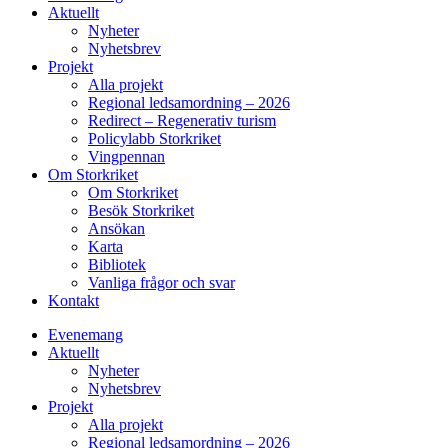
Aktuellt
Nyheter
Nyhetsbrev
Projekt
Alla projekt
Regional ledsamordning – 2026
Redirect – Regenerativ turism
Policylabb Storkriket
Vingpennan
Om Storkriket
Om Storkriket
Besök Storkriket
Ansökan
Karta
Bibliotek
Vanliga frågor och svar
Kontakt
Evenemang
Aktuellt
Nyheter
Nyhetsbrev
Projekt
Alla projekt
Regional ledsamordning – 2026