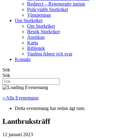
Redirect – Regenerativ turism
Policylabb Storkriket
Vingpennan
Om Storkriket
Om Storkriket
Besök Storkriket
Ansökan
Karta
Bibliotek
Vanliga frågor och svar
Kontakt
Sök
Sök
« Alla Evenemang
Detta evenemang har redan ägt rum.
Lantbruksträff
12 januari 2023