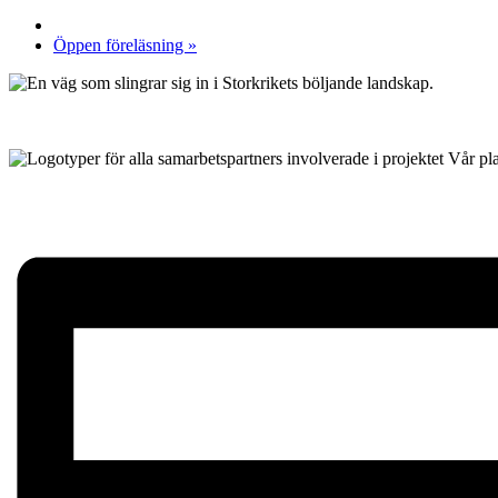
Öppen föreläsning
»