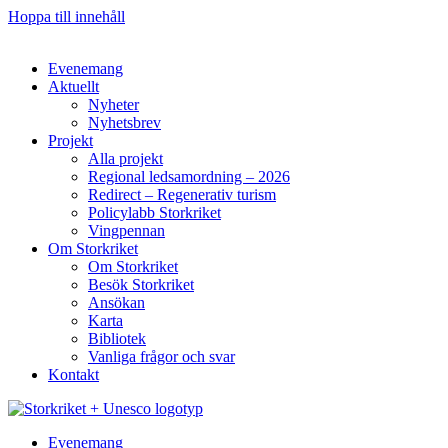
Hoppa till innehåll
Evenemang
Aktuellt
Nyheter
Nyhetsbrev
Projekt
Alla projekt
Regional ledsamordning – 2026
Redirect – Regenerativ turism
Policylabb Storkriket
Vingpennan
Om Storkriket
Om Storkriket
Besök Storkriket
Ansökan
Karta
Bibliotek
Vanliga frågor och svar
Kontakt
Evenemang