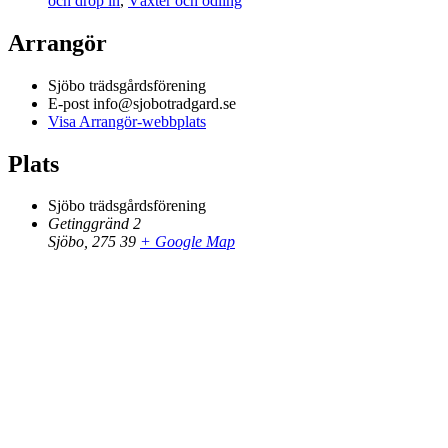
och drop in
,
Växter och odling
Arrangör
Sjöbo trädsgårdsförening
E-post
info@sjobotradgard.se
Visa Arrangör-webbplats
Plats
Sjöbo trädsgårdsförening
Getinggränd 2
Sjöbo
,
275 39
+ Google Map