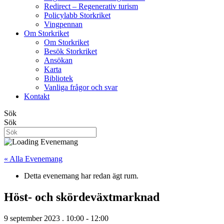
Redirect – Regenerativ turism
Policylabb Storkriket
Vingpennan
Om Storkriket
Om Storkriket
Besök Storkriket
Ansökan
Karta
Bibliotek
Vanliga frågor och svar
Kontakt
Sök
Sök
« Alla Evenemang
Detta evenemang har redan ägt rum.
Höst- och skördeväxtmarknad
9 september 2023 . 10:00
-
12:00