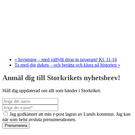
«
Invigning – med välfyllt drop-in program! Kl. 11-16
Ta med dig duken – och berätta och klura på historien
»
Anmäl dig till Storkrikets nyhetsbrev!
Håll dig uppdaterad om allt som händer i Storkriket.
Jag godkänner att min e-post lagras av Lunds kommun. Jag kan
när som helst avsluta prenumerationen.
Prenumerera