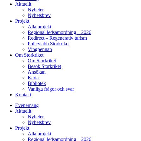
Aktuellt
Nyheter
Nyhetsbrev
Projekt
Alla projekt
Regional ledsamordning – 2026
Redirect – Regenerativ turism
Policylabb Storkriket
Vingpennan
Om Storkriket
Om Storkriket
Besök Storkriket
Ansökan
Karta
Bibliotek
Vanliga frågor och svar
Kontakt
Evenemang
Aktuellt
Nyheter
Nyhetsbrev
Projekt
Alla projekt
Regional ledsamordning – 2026