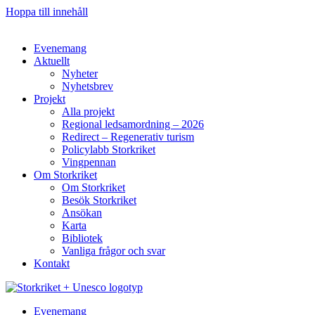
Hoppa till innehåll
Evenemang
Aktuellt
Nyheter
Nyhetsbrev
Projekt
Alla projekt
Regional ledsamordning – 2026
Redirect – Regenerativ turism
Policylabb Storkriket
Vingpennan
Om Storkriket
Om Storkriket
Besök Storkriket
Ansökan
Karta
Bibliotek
Vanliga frågor och svar
Kontakt
Evenemang