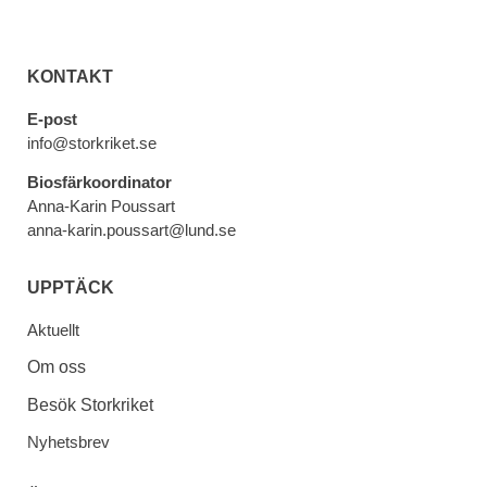
KONTAKT
E-post
info@storkriket.se
Biosfärkoordinator
Anna-Karin Poussart
anna-karin.poussart@lund.se
UPPTÄCK
Aktuellt
Om oss
Besök Storkriket
Nyhetsbrev