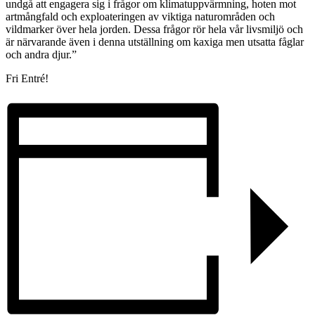
undgå att engagera sig i frågor om klimatupp­värmning, hoten mot
artmångfald och exploateringen av viktiga naturområden och
vildmarker över hela jorden. Dessa frågor rör hela vår livsmiljö och
är närvarande även i denna utställning om kaxiga men utsatta fåglar
och andra djur.”
Fri Entré!