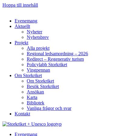
Hoppa till innehåll
Evenemang
Aktuellt
Nyheter
Nyhetsbrev
Projekt
Alla projekt
Regional ledsamordning – 2026
Redirect – Regenerativ turism
Policylabb Storkriket
Vingpennan
Om Storkriket
Om Storkriket
Besök Storkriket
Ansökan
Karta
Bibliotek
Vanliga frågor och svar
Kontakt
Evenemang