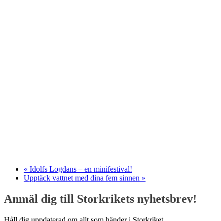
«
Idolfs Logdans – en minifestival!
Upptäck vattnet med dina fem sinnen
»
Anmäl dig till Storkrikets nyhetsbrev!
Håll dig uppdaterad om allt som händer i Storkriket.