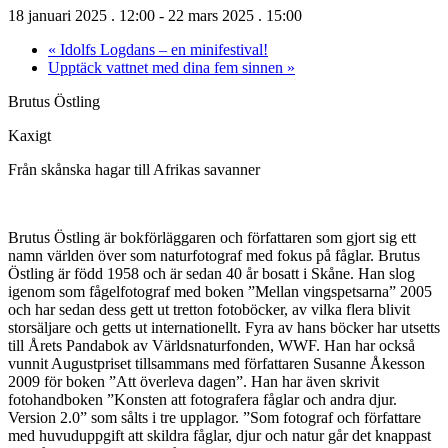
18 januari 2025 . 12:00
-
22 mars 2025 . 15:00
«
Idolfs Logdans – en minifestival!
Upptäck vattnet med dina fem sinnen
»
Brutus Östling
Kaxigt
Från skånska hagar till Afrikas savanner
Brutus Östling är bokförläggaren och författaren som gjort sig ett
namn världen över som naturfotograf med fokus på fåglar. Brutus
Östling är född 1958 och är sedan 40 år bosatt i Skåne. Han slog
igenom som fågelfotograf med boken ”Mellan vingspetsarna” 2005
och har sedan dess gett ut tretton fotoböcker, av vilka flera blivit
storsäljare och getts ut internationellt. Fyra av hans böcker har utsetts
till Årets Pandabok av Världsnaturfonden, WWF. Han har också
vunnit Augustpriset tillsammans med författaren Susanne Åkesson
2009 för boken ”Att överleva dagen”. Han har även skrivit
fotohandboken ”Konsten att fotografera fåglar och andra djur.
Version 2.0” som sålts i tre upplagor. ”Som fotograf och författare
med hu­vuduppgift att skildra fåglar, djur och natur går det knappast