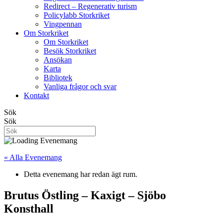
Redirect – Regenerativ turism
Policylabb Storkriket
Vingpennan
Om Storkriket
Om Storkriket
Besök Storkriket
Ansökan
Karta
Bibliotek
Vanliga frågor och svar
Kontakt
Sök
Sök
« Alla Evenemang
Detta evenemang har redan ägt rum.
Brutus Östling – Kaxigt – Sjöbo
Konsthall