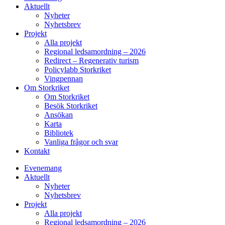
Aktuellt
Nyheter
Nyhetsbrev
Projekt
Alla projekt
Regional ledsamordning – 2026
Redirect – Regenerativ turism
Policylabb Storkriket
Vingpennan
Om Storkriket
Om Storkriket
Besök Storkriket
Ansökan
Karta
Bibliotek
Vanliga frågor och svar
Kontakt
Evenemang
Aktuellt
Nyheter
Nyhetsbrev
Projekt
Alla projekt
Regional ledsamordning – 2026