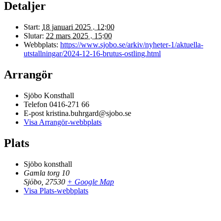
Detaljer
Start:
18 januari 2025 . 12:00
Slutar:
22 mars 2025 . 15:00
Webbplats:
https://www.sjobo.se/arkiv/nyheter-1/aktuella-
utstallningar/2024-12-16-brutus-ostling.html
Arrangör
Sjöbo Konsthall
Telefon
0416-271 66
E-post
kristina.buhrgard@sjobo.se
Visa Arrangör-webbplats
Plats
Sjöbo konsthall
Gamla torg 10
Sjöbo
,
27530
+ Google Map
Visa Plats-webbplats