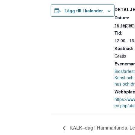
DETALJ
Lägg till i kalender
Datum:
16 septem
Tid:
12:00 - 16
Kostnad:
Gratis
Eveneman
Biosfärfes
Konst och
hus och dr
Webbplat
https://ww
ex.php/uts
KALK–dag i Hammarlunda, Ler