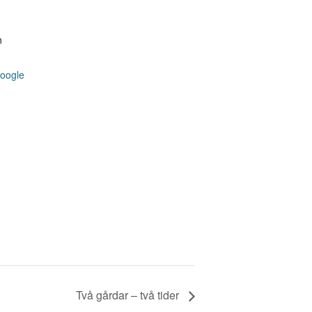
n
oogle
Två gårdar – två tider