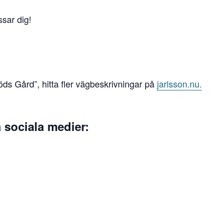
ssar dig!
öds Gård”, hitta fler vägbeskrivningar på
jarlsson.nu.
å sociala medier: