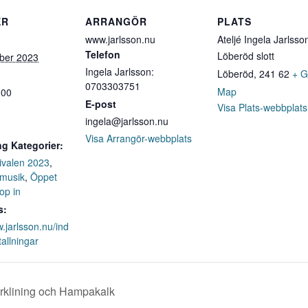
ER
ARRANGÖR
PLATS
www.jarlsson.nu
Ateljé Ingela Jarlsso
Telefon
Löberöd slott
ber 2023
Ingela Jarlsson:
Löberöd
,
241 62
+ G
0703303751
Map
:00
E-post
Visa Plats-webbplats
ingela@jarlsson.nu
Visa Arrangör-webbplats
g Kategorier:
tivalen 2023
,
 musik
,
Öppet
op in
s:
w.jarlsson.nu/ind
tallningar
klining och Hampakalk