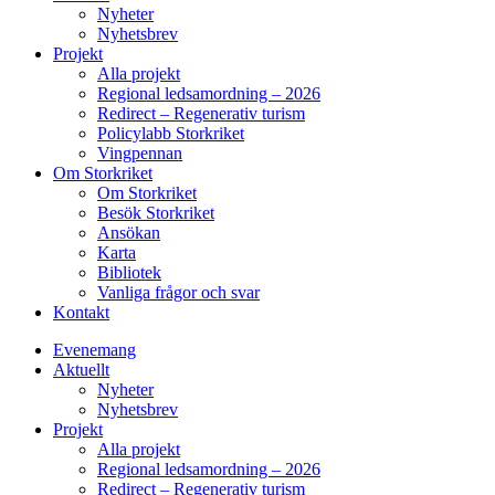
Nyheter
Nyhetsbrev
Projekt
Alla projekt
Regional ledsamordning – 2026
Redirect – Regenerativ turism
Policylabb Storkriket
Vingpennan
Om Storkriket
Om Storkriket
Besök Storkriket
Ansökan
Karta
Bibliotek
Vanliga frågor och svar
Kontakt
Evenemang
Aktuellt
Nyheter
Nyhetsbrev
Projekt
Alla projekt
Regional ledsamordning – 2026
Redirect – Regenerativ turism