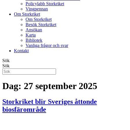
Policylabb Storkriket
Vingpennan
Om Storkriket
Om Storkriket
Besök Storkriket
Ansökan
Karta
Bibliotek
Vanliga frågor och svar
Kontakt
Sök
Sök
Dag:
27 september 2025
Storkriket blir Sveriges åttonde
biosfärområde