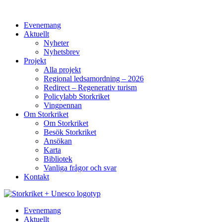
Hoppa
till
Evenemang
innehåll
Aktuellt
Nyheter
Nyhetsbrev
Projekt
Alla projekt
Regional ledsamordning – 2026
Redirect – Regenerativ turism
Policylabb Storkriket
Vingpennan
Om Storkriket
Om Storkriket
Besök Storkriket
Ansökan
Karta
Bibliotek
Vanliga frågor och svar
Kontakt
Evenemang
Aktuellt