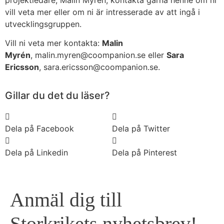
projektledare, Malin Myrén, kontakta gärna henne om ni
vill veta mer eller om ni är intresserade av att ingå i
utvecklingsgruppen.
Vill ni veta mer kontakta:
Malin
Myrén
, malin.myren@coompanion.se eller
Sara
Ericsson
, sara.ericsson@coompanion.se.
Gillar du det du läser?
Dela på Facebook
Dela på Twitter
Dela på Linkedin
Dela på Pinterest
Anmäl dig till
Storkrikets nyhetsbrev!