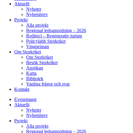
Aktuellt
Nyheter
Nyhetsbrev
Projekt
Alla projekt
Regional ledsamordning – 2026
Redirect – Regenerativ turism
Policylabb Storkriket
Vingpennan
Om Storkriket
Om Storkriket
Besök Storkriket
Ansökan
Karta
Bibliotek
Vanliga frågor och svar
Kontakt
Evenemang
Aktuellt
Nyheter
Nyhetsbrev
Projekt
Alla projekt
Regional ledsamordning – 2026