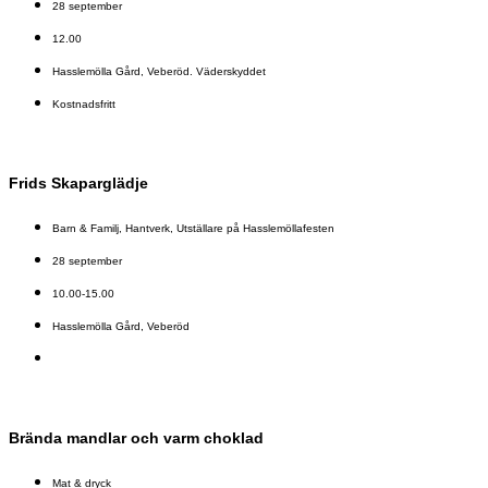
28 september
12.00
Hasslemölla Gård, Veberöd. Väderskyddet
Kostnadsfritt
Frids Skaparglädje
Barn & Familj
,
Hantverk
,
Utställare på Hasslemöllafesten
28 september
10.00-15.00
Hasslemölla Gård, Veberöd
Brända mandlar och varm choklad
Mat & dryck