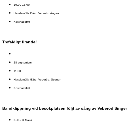
10.00-15.00
Hasslemölla Gård, Veberöd Ängen
Kostnadsfritt
Trefaldigt firande!
28 september
11.00
Hasslemölla Gård, Veberöd. Scenen
Kostnadsfritt
Bandklippning vid besökplatsen följt av sång av Veberöd Singe
Kultur & Musik