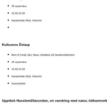
28 september
10.00-15.00
Hasslemölla Gård, Veberöd
Kulturens Östarp
Barn & Familj
,
Djur
,
Natur
,
Utställare på Hasslemöllafesten
28 september
10.00-15.00
Hasslemölla Gård, Veberöd
Kostnadsfritt
Upptäck Hasslemöllarundan, en vandring med natur, trähantverk o