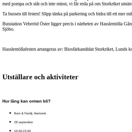
med pompa och ståt och inte minst, vi får reda på om Storkriket utnäm
Ta bussen till festen! Slipp tänka på parkering och bidra till ett mer 
Busstation Veberöd Öster ligger precis i närheten av Hasslemölla Gå
Sjöbo.
Hasslemöllafesten arrangeras av: Biosfärkandidat Storkriket, Lunds
Utställare och aktiviteter
Hur lång kan ormen bli?
Barn & Familj
,
Hantverk
28 september
10.00-15.00