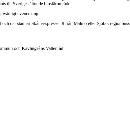
nts till Sveriges åttonde biosfärområde!
miljövänligt evenemang.
rd och där stannar Skåneexpressen 8 från Malmö eller Sjöbo, regionbu
 kommun och Kävlingeåns Vattenråd