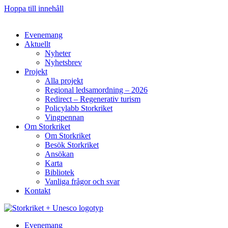
Hoppa till innehåll
Evenemang
Aktuellt
Nyheter
Nyhetsbrev
Projekt
Alla projekt
Regional ledsamordning – 2026
Redirect – Regenerativ turism
Policylabb Storkriket
Vingpennan
Om Storkriket
Om Storkriket
Besök Storkriket
Ansökan
Karta
Bibliotek
Vanliga frågor och svar
Kontakt
Evenemang