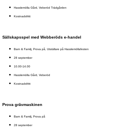
Hasslemölla Gård, Veberöd Trädgården
Kostnadsfritt
Sällskapsspel med Webberöds e-handel
Barn & Familj
,
Prova på
,
Utställare på Hasslemöllafesten
28 september
10.00-14.00
Hasslemölla Gård, Veberöd
Kostnadsfritt
Prova grävmaskinen
Barn & Familj
,
Prova på
28 september