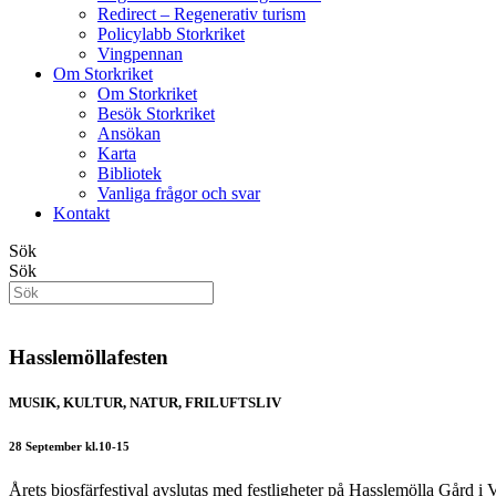
Redirect – Regenerativ turism
Policylabb Storkriket
Vingpennan
Om Storkriket
Om Storkriket
Besök Storkriket
Ansökan
Karta
Bibliotek
Vanliga frågor och svar
Kontakt
Sök
Sök
Hasslemöllafesten
MUSIK, KULTUR, NATUR, FRILUFTSLIV
28 September kl.10-15
Årets biosfärfestival avslutas med festligheter på Hasslemölla Gård i