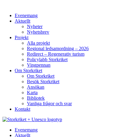
Hoppa
till
Evenemang
innehåll
Aktuellt
Nyheter
Nyhetsbrev
Projekt
Alla projekt
Regional ledsamordning – 2026
Redirect – Regenerativ turism
Policylabb Storkriket
Vingpennan
Om Storkriket
Om Storkriket
Besök Storkriket
Ansökan
Karta
Bibliotek
Vanliga frågor och svar
Kontakt
Evenemang
Aktuellt