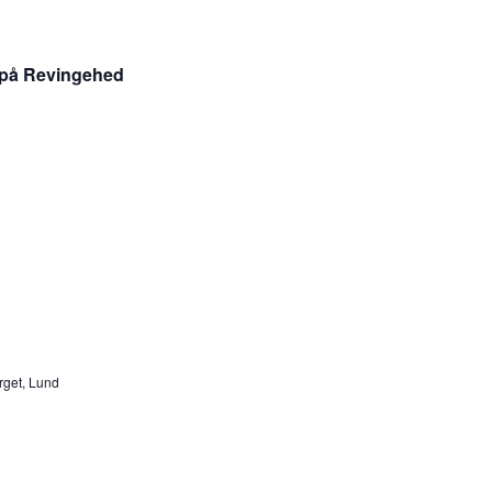
ld på Revingehed
rget, Lund