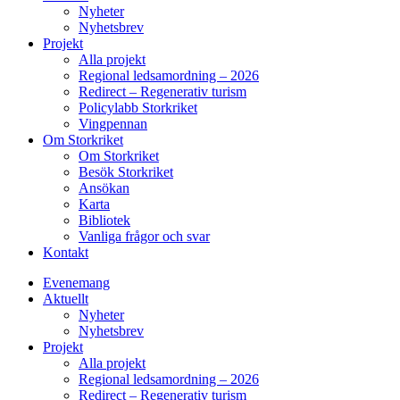
Nyheter
Nyhetsbrev
Projekt
Alla projekt
Regional ledsamordning – 2026
Redirect – Regenerativ turism
Policylabb Storkriket
Vingpennan
Om Storkriket
Om Storkriket
Besök Storkriket
Ansökan
Karta
Bibliotek
Vanliga frågor och svar
Kontakt
Evenemang
Aktuellt
Nyheter
Nyhetsbrev
Projekt
Alla projekt
Regional ledsamordning – 2026
Redirect – Regenerativ turism