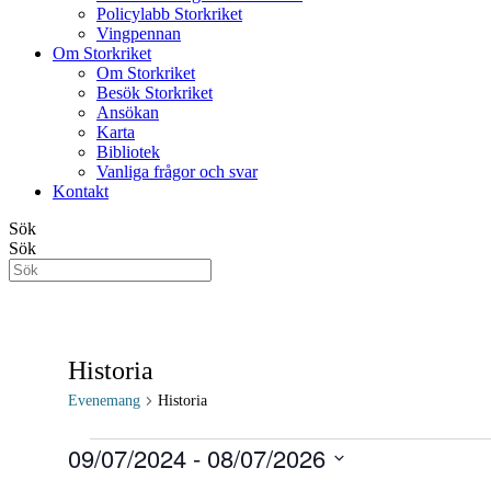
Policylabb Storkriket
Vingpennan
Om Storkriket
Om Storkriket
Besök Storkriket
Ansökan
Karta
Bibliotek
Vanliga frågor och svar
Kontakt
Sök
Sök
Historia
Evenemang
Historia
Evenemang
09/07/2024
 - 
08/07/2026
Välj