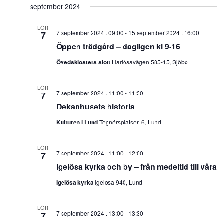
datum.
september 2024
LÖR
7 september 2024 . 09:00
-
15 september 2024 . 16:00
7
Öppen trädgård – dagligen kl 9-16
Övedsklosters slott
Harlösavägen 585-15, Sjöbo
LÖR
7 september 2024 . 11:00
-
11:30
7
Dekanhusets historia
Kulturen i Lund
Tegnérsplatsen 6, Lund
LÖR
7 september 2024 . 11:00
-
12:00
7
Igelösa kyrka och by – från medeltid till vår
Igelösa kyrka
Igelosa 940, Lund
LÖR
7 september 2024 . 13:00
-
13:30
7