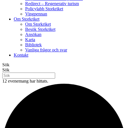
Redirect – Regenerativ turism
Policylabb Storkriket
Vingpennan
Om Storkriket
Om Storkriket
Besök Storkriket
Ansökan
Karta
Bibliotek
Vanliga frågor och svar
Kontakt
Sök
Sök
12 evenemang har hittats.