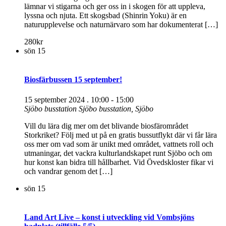
lämnar vi stigarna och ger oss in i skogen för att uppleva,
lyssna och njuta. Ett skogsbad (Shinrin Yoku) är en
naturupplevelse och naturnärvaro som har dokumenterat […]
280kr
sön
15
Biosfärbussen 15 september!
15 september 2024 . 10:00
-
15:00
Sjöbo busstation
Sjöbo busstation, Sjöbo
Vill du lära dig mer om det blivande biosfärområdet
Storkriket? Följ med ut på en gratis bussutflykt där vi får lära
oss mer om vad som är unikt med området, vattnets roll och
utmaningar, det vackra kulturlandskapet runt Sjöbo och om
hur konst kan bidra till hållbarhet. Vid Övedskloster fikar vi
och vandrar genom det […]
sön
15
Land Art Live – konst i utveckling vid Vombsjöns