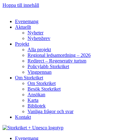
Hoppa till innehåll
Evenemang
Aktuellt
Nyheter
Nyhetsbrev
Projekt
Alla projekt
Regional ledsamordning – 2026
Redirect – Regenerativ turism
Policylabb Storkriket
Vingpennan
Om Storkriket
Om Storkriket
Besök Storkriket
Ansökan
Karta
Bibliotek
Vanliga frågor och svar
Kontakt
Evenemang