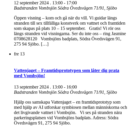
12 september 2024 . 13:00
-
17:00
Badstranden Vombsjön
Södra Övedsvägen 71/91, Sjöbo
Öppen visning – kom och gå när du vill. Vi guidar längs
stranden till sex tillfälliga konstverk om vattnet och framtiden
som skapas på plats 10 – 15 september. Gratis! Vi rör oss
längs stranden vid visningarna. Ser du inte oss – ring Jasmine
0708628120 Vombsjöns badplats, Södra Övedsvägen 91,
275 94 Sjöbo. […]
fre
13
Vattenjaget – Framtidsprototypen som låter dig prata
med Vombsjön!
13 september 2024 . 13:00
-
16:00
Badstranden Vombsjön
Södra Övedsvägen 71/91, Sjöbo
Hjälp oss samskapa Vattenjaget – en framtidsprototyp som
med hjälp av AI utforskar symbiosen mellan människorna och
det livgivande vattnet i Vombsjön. Vi ses på stranden nära
parkeringsplatsen vid Vombsjöns badplats. Adress: Södra
Övedsvägen 91, 275 94 Sjöbo.