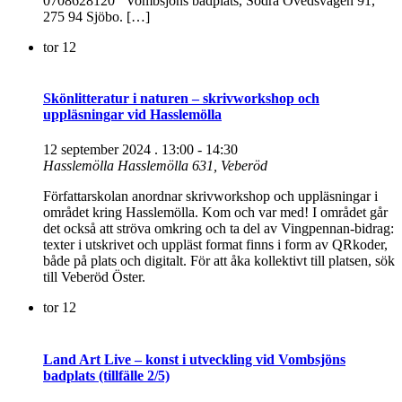
0708628120 Vombsjöns badplats, Södra Övedsvägen 91,
275 94 Sjöbo. […]
tor
12
Skönlitteratur i naturen – skrivworkshop och
uppläsningar vid Hasslemölla
12 september 2024 . 13:00
-
14:30
Hasslemölla
Hasslemölla 631, Veberöd
Författarskolan anordnar skrivworkshop och uppläsningar i
området kring Hasslemölla. Kom och var med! I området går
det också att ströva omkring och ta del av Vingpennan-bidrag:
texter i utskrivet och uppläst format finns i form av QRkoder,
både på plats och digitalt. För att åka kollektivt till platsen, sök
till Veberöd Öster.
tor
12
Land Art Live – konst i utveckling vid Vombsjöns
badplats (tillfälle 2/5)