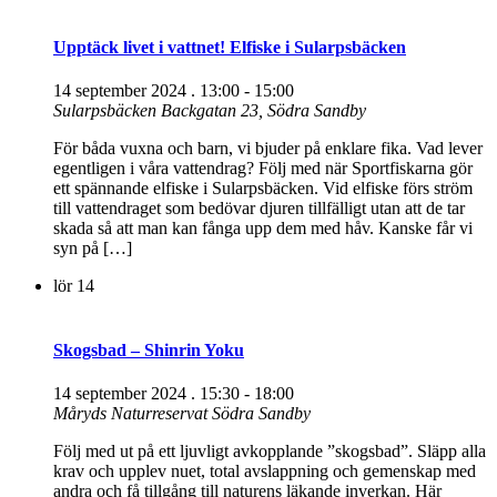
Upptäck livet i vattnet! Elfiske i Sularpsbäcken
14 september 2024 . 13:00
-
15:00
Sularpsbäcken
Backgatan 23, Södra Sandby
För båda vuxna och barn, vi bjuder på enklare fika. Vad lever
egentligen i våra vattendrag? Följ med när Sportfiskarna gör
ett spännande elfiske i Sularpsbäcken. Vid elfiske förs ström
till vattendraget som bedövar djuren tillfälligt utan att de tar
skada så att man kan fånga upp dem med håv. Kanske får vi
syn på […]
lör
14
Skogsbad – Shinrin Yoku
14 september 2024 . 15:30
-
18:00
Måryds Naturreservat
Södra Sandby
Följ med ut på ett ljuvligt avkopplande ”skogsbad”. Släpp alla
krav och upplev nuet, total avslappning och gemenskap med
andra och få tillgång till naturens läkande inverkan. Här