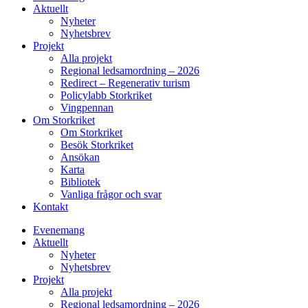
Aktuellt
Nyheter
Nyhetsbrev
Projekt
Alla projekt
Regional ledsamordning – 2026
Redirect – Regenerativ turism
Policylabb Storkriket
Vingpennan
Om Storkriket
Om Storkriket
Besök Storkriket
Ansökan
Karta
Bibliotek
Vanliga frågor och svar
Kontakt
Evenemang
Aktuellt
Nyheter
Nyhetsbrev
Projekt
Alla projekt
Regional ledsamordning – 2026