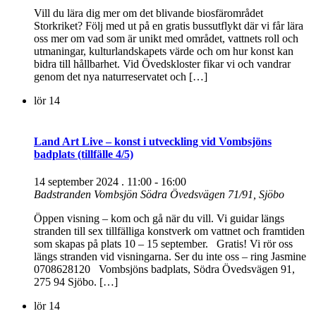
Vill du lära dig mer om det blivande biosfärområdet
Storkriket? Följ med ut på en gratis bussutflykt där vi får lära
oss mer om vad som är unikt med området, vattnets roll och
utmaningar, kulturlandskapets värde och om hur konst kan
bidra till hållbarhet. Vid Övedskloster fikar vi och vandrar
genom det nya naturreservatet och […]
lör
14
Land Art Live – konst i utveckling vid Vombsjöns
badplats (tillfälle 4/5)
14 september 2024 . 11:00
-
16:00
Badstranden Vombsjön
Södra Övedsvägen 71/91, Sjöbo
Öppen visning – kom och gå när du vill. Vi guidar längs
stranden till sex tillfälliga konstverk om vattnet och framtiden
som skapas på plats 10 – 15 september. Gratis! Vi rör oss
längs stranden vid visningarna. Ser du inte oss – ring Jasmine
0708628120 Vombsjöns badplats, Södra Övedsvägen 91,
275 94 Sjöbo. […]
lör
14