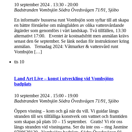
10 september 2024 . 13:30
-
20:00
Badstranden Vombsjön
Södra Övedsvägen 71/91, Sjöbo
En informativ bussresa runt Vombsjön som syftar till att skapa
en bättre förståelse om mångfalden av olika vattenvårdande
åtgärder som genomförs i vårt landskap. Två tillfällen, 13:30
alternativt 17:00. Eventet är kostnadsfritt men anmälan krävs
senast den 6e september. Se länk nedan för instruktioner kring
anmälan. Temadag 2024: Våtmarker & vattenvård runt
Vombsjön […]
tis
10
Land Art Live – konst i utveckling vid Vombsjöns
badplats
10 september 2024 . 15:00
-
19:00
Badstranden Vombsjön
Södra Övedsvägen 71/91, Sjöbo
Öppen visning – kom och gå när du vill. Vi guidar längs
stranden till sex tillfälliga konstverk om vattnet och framtiden
som skapas på plats 10 – 15 september. Gratis! Vi rör oss
längs stranden vid visningarna. Ser du inte oss – ring Jasmine