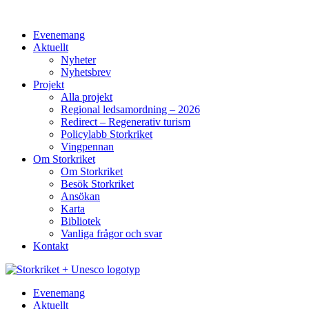
Hoppa
till
Evenemang
innehåll
Aktuellt
Nyheter
Nyhetsbrev
Projekt
Alla projekt
Regional ledsamordning – 2026
Redirect – Regenerativ turism
Policylabb Storkriket
Vingpennan
Om Storkriket
Om Storkriket
Besök Storkriket
Ansökan
Karta
Bibliotek
Vanliga frågor och svar
Kontakt
Evenemang
Aktuellt