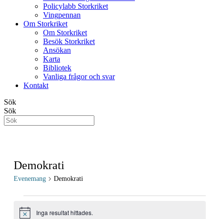
Policylabb Storkriket
Vingpennan
Om Storkriket
Om Storkriket
Besök Storkriket
Ansökan
Karta
Bibliotek
Vanliga frågor och svar
Kontakt
Sök
Sök
Demokrati
Evenemang
Demokrati
Evenemang
Inga resultat hittades.
Notis