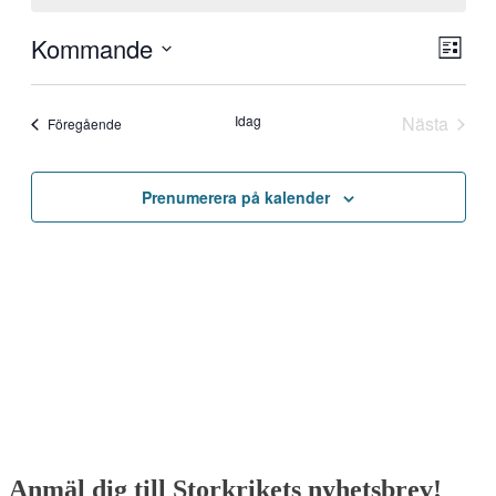
Kommande
Vy-
Even
Lista
vynav
navig
Välj
datum.
Idag
Nästa
Evenemang
Föregående
Evenem
Prenumerera på kalender
Anmäl dig till Storkrikets nyhetsbrev!