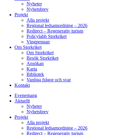
Nyheter
Nyhetsbrev
Projekt
Alla projekt
Regional ledsamordning – 2026
Redirect – Regenerativ turism
Policylabb Storkriket
Vingpennan
Om Storkriket
Om Storkriket
Besök Storkriket
Ansökan
Karta
Bibliotek
Vanliga frågor och svar
Kontakt
Evenemang
Aktuellt
Nyheter
Nyhetsbrev
Projekt
Alla projekt
Regional ledsamordning – 2026
Redirect – Regenerativ turism