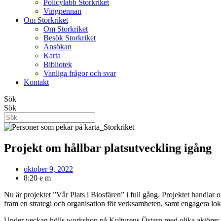
Policylabb Storkriket
Vingpennan
Om Storkriket
Om Storkriket
Besök Storkriket
Ansökan
Karta
Bibliotek
Vanliga frågor och svar
Kontakt
Sök
Sök
Projekt om hållbar platsutveckling igång
oktober 9, 2022
8:20 e m
Nu är projektet ”Vår Plats i Biosfären” i full gång. Projektet handlar 
fram en strategi och organisation för verksamheten, samt engagera lok
Under veckan hölls workshop på Kulturens Östarp med olika aktörer 