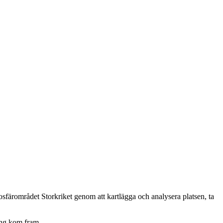
iosfärområdet Storkriket genom att kartlägga och analysera platsen, ta
ing kom fram.