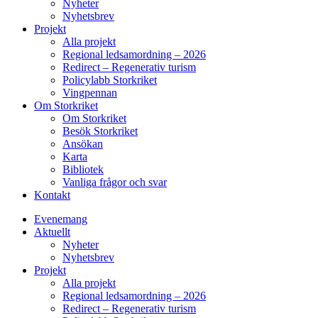
Nyheter
Nyhetsbrev
Projekt
Alla projekt
Regional ledsamordning – 2026
Redirect – Regenerativ turism
Policylabb Storkriket
Vingpennan
Om Storkriket
Om Storkriket
Besök Storkriket
Ansökan
Karta
Bibliotek
Vanliga frågor och svar
Kontakt
Evenemang
Aktuellt
Nyheter
Nyhetsbrev
Projekt
Alla projekt
Regional ledsamordning – 2026
Redirect – Regenerativ turism