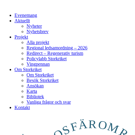
Evenemang
Aktuellt
Nyheter
Nyhetsbrev
Projekt
Alla projekt
Regional ledsamordning – 2026
Redirect – Regenerativ turism
Policylabb Storkriket
Vingpennan
Om Storkriket
Om Storkriket
Besök Storkriket
Ansökan
Karta
Bibliotek
Vanliga frågor och svar
Kontakt