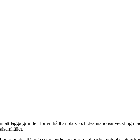
om att lägga grunden för en hållbar plats- och destinationsutveckling i b
alsamhället.
från området. Många spännande tankar om hållbarhet och platsutveckl