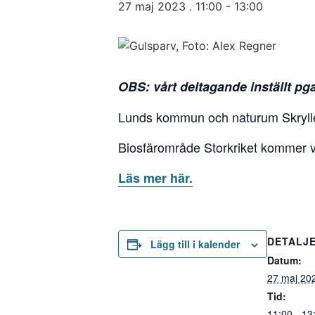
27 maj 2023 . 11:00
-
13:00
OBS: vårt deltagande inställt pg
Lunds kommun och naturum Skrylle b
Biosfärområde Storkriket kommer va
Läs mer här.
DETALJ
Lägg till i kalender
Datum:
27 maj 20
Tid:
11:00 - 13