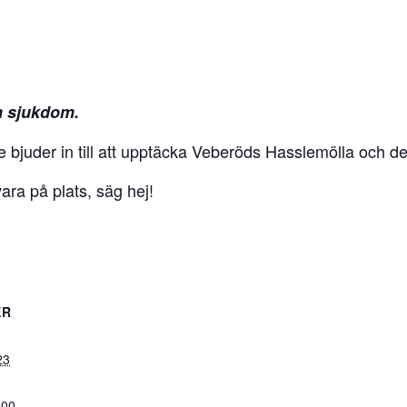
a sjukdom.
juder in till att upptäcka Veberöds Hasslemölla och dess
ra på plats, säg hej!
ER
23
:00