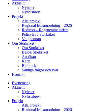
Aktuellt
Nyheter
Nyhetsbrev
Projekt
Alla projekt
Regional ledsamordning – 2026
Redirect – Regenerativ turism
Policylabb Storkriket
Vingpennan
Om Storkriket
Om Storkriket
Besök Storkriket
Ansökan
Karta
Bibliotek
Vanliga frågor och svar
Kontakt
Evenemang
Aktuellt
Nyheter
Nyhetsbrev
Projekt
Alla projekt
Regional ledsamordning – 2026