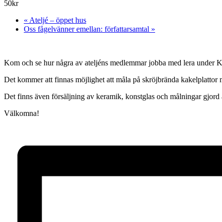
50kr
«
Ateljé – öppet hus
Oss fågelvänner emellan: författarsamtal
»
Kom och se hur några av ateljéns medlemmar jobba med lera under Ku
Det kommer att finnas möjlighet att måla på skröjbrända kakelplattor
Det finns även försäljning av keramik, konstglas och målningar gjor
Välkomna!