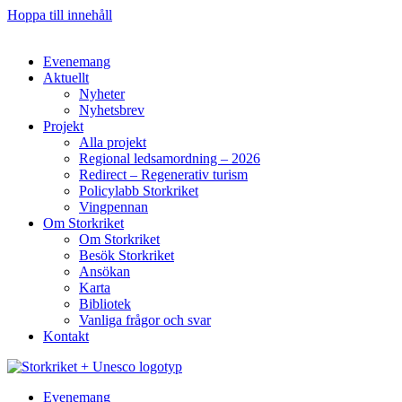
Hoppa till innehåll
Evenemang
Aktuellt
Nyheter
Nyhetsbrev
Projekt
Alla projekt
Regional ledsamordning – 2026
Redirect – Regenerativ turism
Policylabb Storkriket
Vingpennan
Om Storkriket
Om Storkriket
Besök Storkriket
Ansökan
Karta
Bibliotek
Vanliga frågor och svar
Kontakt
Evenemang