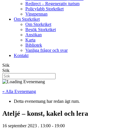
Redirect – Regenerativ turism
Policylabb Storkriket
Vingpennan
Om Storkriket
Om Storkriket
Besök Storkriket
Ansökan
Karta
Bibliotek
Vanliga frågor och svar
Kontakt
Sök
Sök
« Alla Evenemang
Detta evenemang har redan ägt rum.
Ateljé – konst, kakel och lera
16 september 2023 . 13:00
-
19:00