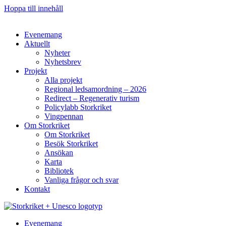
Hoppa till innehåll
Evenemang
Aktuellt
Nyheter
Nyhetsbrev
Projekt
Alla projekt
Regional ledsamordning – 2026
Redirect – Regenerativ turism
Policylabb Storkriket
Vingpennan
Om Storkriket
Om Storkriket
Besök Storkriket
Ansökan
Karta
Bibliotek
Vanliga frågor och svar
Kontakt
Evenemang