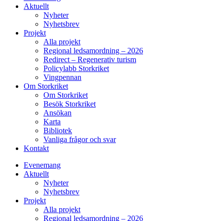
Aktuellt
Nyheter
Nyhetsbrev
Projekt
Alla projekt
Regional ledsamordning – 2026
Redirect – Regenerativ turism
Policylabb Storkriket
Vingpennan
Om Storkriket
Om Storkriket
Besök Storkriket
Ansökan
Karta
Bibliotek
Vanliga frågor och svar
Kontakt
Evenemang
Aktuellt
Nyheter
Nyhetsbrev
Projekt
Alla projekt
Regional ledsamordning – 2026