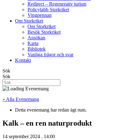
Redirect – Regenerativ turism
Policylabb Storkriket
Vingpennan
Om Storkriket
Om Storkriket
Besök Storkriket
Ansökan
Karta
Bibliotek
Vanliga frågor och svar
Kontakt
Sök
Sök
« Alla Evenemang
Detta evenemang har redan ägt rum.
Kalk – en ren naturprodukt
14 september 2024 . 14:00