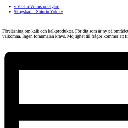
«
Västra Vrams prästgård
Skogsbad – Shinrin Yoku
»
Föreläsning om kalk och kalkprodukter. För dig som är ny på området 
välkomna. Ingen föranmälan krävs. Möjlighet till frågor kommer att fi